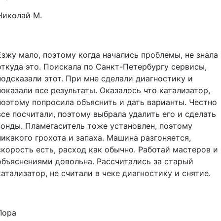
Николай М.
Езжу мало, поэтому когда начались проблемы, не знала
откуда это. Поискала по Санкт-Петербургу сервисы,
подсказали этот. При мне сделали диагностику и
показали все результаты. Оказалось что катализатор,
поэтому попросила объяснить и дать варианты. Честно
все посчитали, поэтому выбрала удалить его и сделать
зонды. Пламегаситель тоже установлен, поэтому
никакого грохота и запаха. Машина разгоняется,
скорость есть, расход как обычно. Работай мастеров и
объяснениями довольна. Рассчитались за старый
катализатор, не считали в чеке диагностику и снятие.
Лора