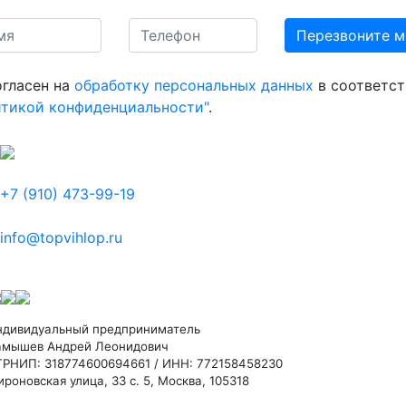
огласен на
обработку персональных данных
в соответст
итикой конфиденциальности"
.
+7 (910) 473-99-19
info@topvihlop.ru
ндивидуальный предприниматель
амышев Андрей Леонидович
ГРНИП: 318774600694661 / ИНН: 772158458230
роновская улица, 33 с. 5, Москва, 105318