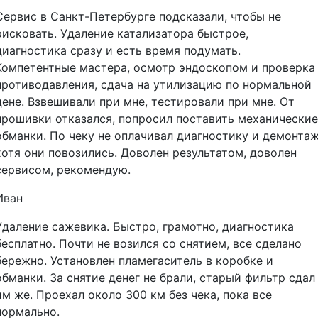
Сервис в Санкт-Петербурге подсказали, чтобы не
рисковать. Удаление катализатора быстрое,
диагностика сразу и есть время подумать.
Компетентные мастера, осмотр эндоскопом и проверка
противодавления, сдача на утилизацию по нормальной
цене. Взвешивали при мне, тестировали при мне. От
прошивки отказался, попросил поставить механические
обманки. По чеку не оплачивал диагностику и демонтаж
хотя они повозились. Доволен результатом, доволен
сервисом, рекомендую.
Иван
Удаление сажевика. Быстро, грамотно, диагностика
бесплатно. Почти не возился со снятием, все сделано
бережно. Установлен пламегаситель в коробке и
обманки. За снятие денег не брали, старый фильтр сдал
им же. Проехал около 300 км без чека, пока все
нормально.