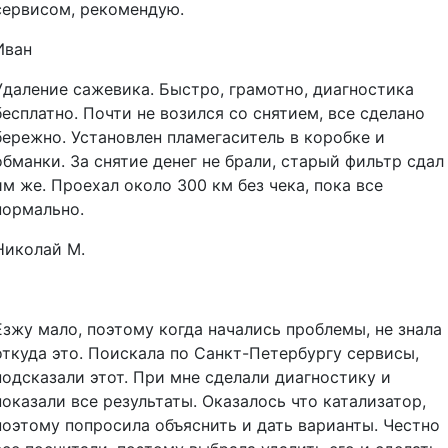
сервисом, рекомендую.
Иван
Удаление сажевика. Быстро, грамотно, диагностика
бесплатно. Почти не возился со снятием, все сделано
бережно. Установлен пламегаситель в коробке и
обманки. За снятие денег не брали, старый фильтр сдал
им же. Проехал около 300 км без чека, пока все
нормально.
Николай М.
Езжу мало, поэтому когда начались проблемы, не знала
откуда это. Поискала по Санкт-Петербургу сервисы,
подсказали этот. При мне сделали диагностику и
показали все результаты. Оказалось что катализатор,
поэтому попросила объяснить и дать варианты. Честно