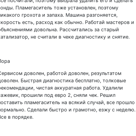
все посчитали, поэтому выбрала удалить его и сделать
зонды. Пламегаситель тоже установлен, поэтому
никакого грохота и запаха. Машина разгоняется,
скорость есть, расход как обычно. Работай мастеров и
объяснениями довольна. Рассчитались за старый
катализатор, не считали в чеке диагностику и снятие.
Лора
Сервисом доволен, работой доволен, результатом
доволен. Быстрая диагностика бесплатно, толковые
рекомендации, чистая аккуратная работа. Удалили
сажевик, прошили под евро 2, сняли чек. Решил
поставить пламегаситель на всякий случай, все прошло
нормально. Сделали быстро и грамотно, езжу с неделю.
Все в порядке.