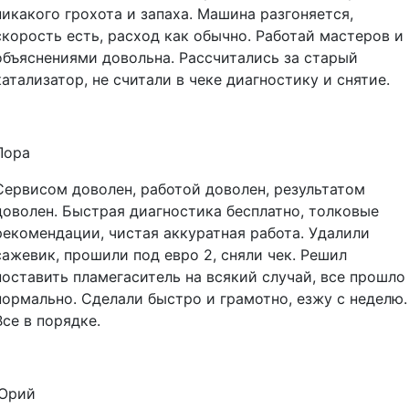
никакого грохота и запаха. Машина разгоняется,
скорость есть, расход как обычно. Работай мастеров и
объяснениями довольна. Рассчитались за старый
катализатор, не считали в чеке диагностику и снятие.
Лора
Сервисом доволен, работой доволен, результатом
доволен. Быстрая диагностика бесплатно, толковые
рекомендации, чистая аккуратная работа. Удалили
сажевик, прошили под евро 2, сняли чек. Решил
поставить пламегаситель на всякий случай, все прошло
нормально. Сделали быстро и грамотно, езжу с неделю.
Все в порядке.
Юрий