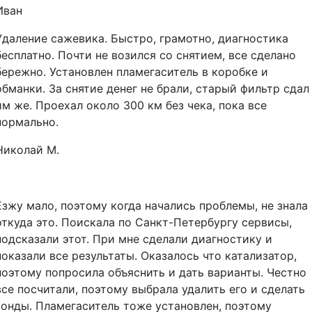
Иван
Удаление сажевика. Быстро, грамотно, диагностика
бесплатно. Почти не возился со снятием, все сделано
бережно. Установлен пламегаситель в коробке и
обманки. За снятие денег не брали, старый фильтр сдал
им же. Проехал около 300 км без чека, пока все
нормально.
Николай М.
Езжу мало, поэтому когда начались проблемы, не знала
откуда это. Поискала по Санкт-Петербургу сервисы,
подсказали этот. При мне сделали диагностику и
показали все результаты. Оказалось что катализатор,
поэтому попросила объяснить и дать варианты. Честно
все посчитали, поэтому выбрала удалить его и сделать
зонды. Пламегаситель тоже установлен, поэтому